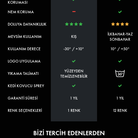
KORUMASI
NEM KORUMA
DOLUYA DAYANIKLILIK
İLKBAHAR-YAZ
MEVSİM KULLANIM
KIŞ
SONBAHAR
KULLANIM DERECE
-30° / +10°
10° / +50°
LOGO UYGULAMA
YÜZEYDEN
YIKAMA TALİMATI
TEMİZLENEBİLİR
KEDİ KOVUCU SPREY
GARANTİ SÜRESİ
1 YIL
1 YIL
RENK SEÇENEKLERİ
1 RENK
12 RENK
BİZİ TERCİH EDENLERDEN