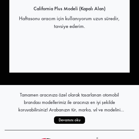
California Plus Modeli (Kapalı Alan)
Haftasonu aracım için kullanıyorum uzun süredir,
tavsiye ederim.
Tamamen aracınıza özel olarak tasarlanan otomobil
brandası modellerimiz ile aracınızı en iyi şekilde
koruyabilirsiniz! Arabanızın tür, marka, yıl ve modelini
seçerek, yüksek el işçiliğiyle üretilen araba brandası kumaş
Devamını oku
Stoksuz çalışma prensibi ile tüm pratik araç brandası
kalitesi ile göz doldurur. Yaz sıcaklarından kışın zorlu hava
modelleri, tamamen sizin talepleriniz doğrultusunda üretilir.
koşullarına kadar, yılın her döneminde koruma sağlayan 4
Kumaş araba brandası, aracınızın şekli ile bütünlük sağlar.