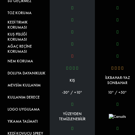
SU GEÇİRMEZ
TOZ KORUMA
KEDİ TIRMIK
KORUMASI
KUŞ PİSLİĞİ
KORUMASI
AĞAÇ REÇİNE
KORUMASI
NEM KORUMA
DOLUYA DAYANIKLILIK
İLKBAHAR-YAZ
KIŞ
SONBAHAR
MEVSİM KULLANIM
-30° / +10°
10° / +50°
KULLANIM DERECE
LOGO UYGULAMA
YÜZEYDEN
TEMİZLENEBİLİR
YIKAMA TALİMATI
KEDİ KOVUCU SPREY