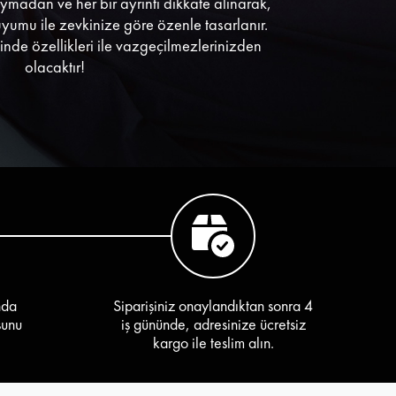
uymadan ve her bir ayrıntı dikkate alınarak,
uyumu ile zevkinize göre özenle tasarlanır.
sinde özellikleri ile vazgeçilmezlerinizden
olacaktır!
nda
Siparişiniz onaylandıktan sonra 4
sunu
iş gününde, adresinize ücretsiz
kargo ile teslim alın.