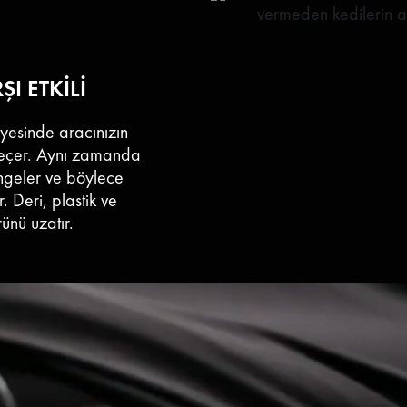
vermeden kedilerin a
I ETKİLİ
ayesinde aracınızın
geçer. Aynı zamanda
engeler ve böylece
. Deri, plastik ve
ünü uzatır.