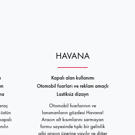
HAVANA
ı
Kapalı alan kullanımı
un
Otomobil fuarları ve reklam amaçlı
ma
Lastiksiz dizayn
 araç
Otomobil fuarlarının ve
üstün
lansmanların gözdesi Havana!
kapalı
Aracın alt kısımlarını sarmayan
ılır.
formu sayesinde tıpkı bir gelinlik
gibi aracın üzerine yayılır ve diğer