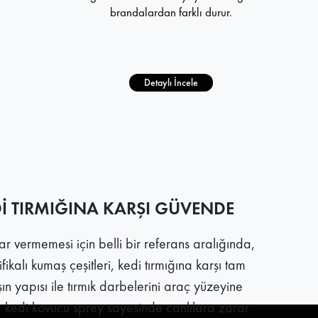
brandalardan farklı durur.
Detaylı İncele
Dİ TIRMIĞINA KARŞI GÜVENDE
r vermemesi için belli bir referans aralığında,
tifikalı kumaş çeşitleri, kedi tırmığına karşı tam
n yapısı ile tırmık darbelerini araç yüzeyine
 kedi kovucu sprey sayesinde canlılara zarar