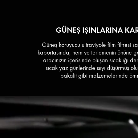
GÜNEŞ IŞINLARINA KARŞ
Güneş koruyucu ultraviyole film filtresi s
kaportasında, nem ve terlemenin önüne 
aracınızın içerisinde oluşan sıcaklığı d
sıcak yaz günlerinde ısıyı düşürmüş olur
bakalit gibi malzemelerinde ömr