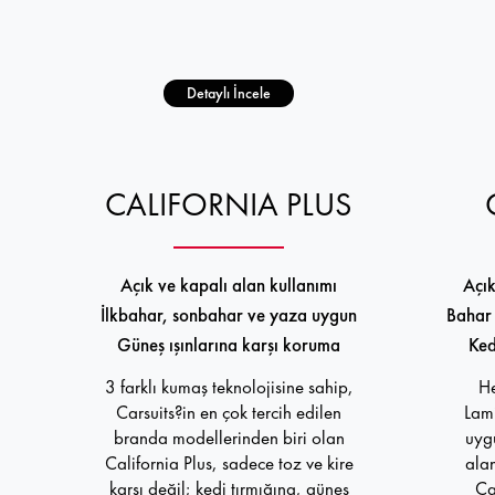
Detaylı İncele
CALIFORNIA PLUS
Açık ve kapalı alan kullanımı
Açık
İlkbahar, sonbahar ve yaza uygun
Bahar 
Güneş ışınlarına karşı koruma
Ked
3 farklı kumaş teknolojisine sahip,
He
Carsuits?in en çok tercih edilen
Lami
branda modellerinden biri olan
uygu
California Plus, sadece toz ve kire
alan
karşı değil; kedi tırmığına, güneş
Ca