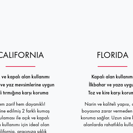
CALIFORNIA
FLORIDA
 ve kapalı alan kullanımı
Kapalı alan kullanım
ve yaz mevsimlerine uygun
İlkbahar ve yaza uyg
i tırmığına karşı koruma
Toz ve kire karşı koru
m zarif hem dayanıklı!
Narin ve kaliteli yapısı,
ne edilmiş 2 farklı kumaş
boyasına zarar vermeden 
laması ile açık ve kapalı
koruma sağlar. Uzun süre 
 kullanımı için ideal olan
alanlarda rahatlıkla kullan
lifornia, aracınıza şıklık