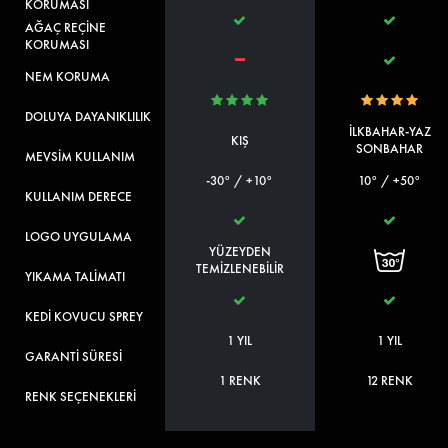
KORUMASI
AĞAÇ REÇİNE
KORUMASI
NEM KORUMA
DOLUYA DAYANIKLILIK
İLKBAHAR-YAZ
KIŞ
SONBAHAR
MEVSİM KULLANIM
-30° / +10°
10° / +50°
KULLANIM DERECE
LOGO UYGULAMA
YÜZEYDEN
TEMİZLENEBİLİR
YIKAMA TALİMATI
KEDİ KOVUCU SPREY
1 YIL
1 YIL
GARANTİ SÜRESİ
1 RENK
12 RENK
RENK SEÇENEKLERİ