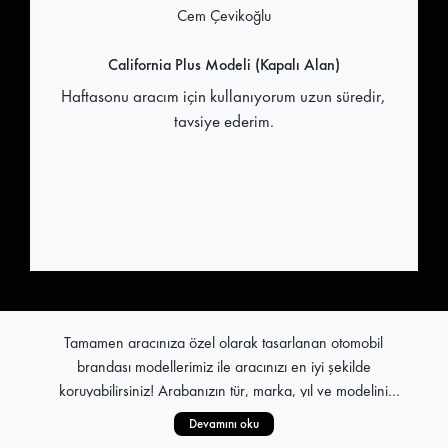
Cem Çevikoğlu
California Plus Modeli (Kapalı Alan)
Haftasonu aracım için kullanıyorum uzun süredir,
tavsiye ederim.
Tamamen aracınıza özel olarak tasarlanan otomobil
brandası modellerimiz ile aracınızı en iyi şekilde
koruyabilirsiniz! Arabanızın tür, marka, yıl ve modelini
seçerek, yüksek el işçiliğiyle üretilen araba brandası kumaş
Devamını oku
Stoksuz çalışma prensibi ile tüm pratik araç brandası
kalitesi ile göz doldurur. Yaz sıcaklarından kışın zorlu hava