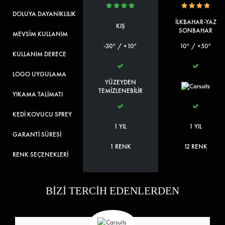
DOLUYA DAYANIKLILIK
İLKBAHAR-YAZ
KIŞ
SONBAHAR
MEVSİM KULLANIM
-30° / +10°
10° / +50°
KULLANIM DERECE
LOGO UYGULAMA
YÜZEYDEN
TEMİZLENEBİLİR
YIKAMA TALİMATI
KEDİ KOVUCU SPREY
1 YIL
1 YIL
GARANTİ SÜRESİ
1 RENK
12 RENK
RENK SEÇENEKLERİ
BİZİ TERCİH EDENLERDEN