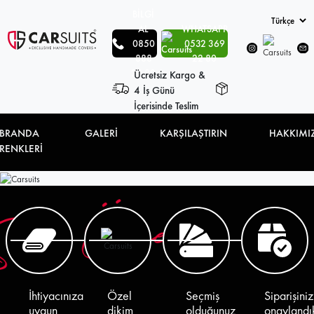
BİLGİ
AL
WHATSAPP
0850
0532 369
888
22 80
22 80
Ücretsiz Kargo &
4 İş Günü
İçerisinde Teslim
BRANDA
GALERİ
KARŞILAŞTIRIN
HAKKIMI
RENKLERİ
İhtiyacınıza
Özel
Seçmiş
Siparişiniz
uygun
dikim
olduğunuz
onaylandı