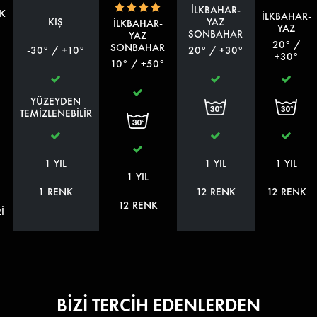
İLKBAHAR-
IK
İLKBAHAR-
KIŞ
YAZ
İLKBAHAR-
YAZ
SONBAHAR
YAZ
20° /
SONBAHAR
-30° / +10°
20° / +30°
+30°
10° / +50°
YÜZEYDEN
TEMİZLENEBİLİR
1 YIL
1 YIL
1 YIL
1 YIL
1 RENK
12 RENK
12 RENK
12 RENK
İ
BİZİ TERCİH EDENLERDEN