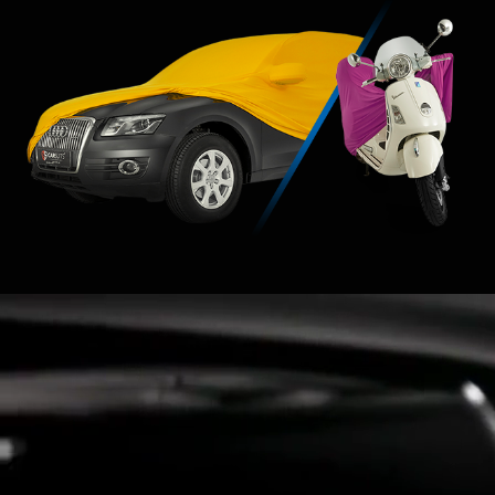
günlerinde ısıyı düşürmüş olur. Deri,
plastik ve bakalit gibi malzemelerinde
ömrünü uzatır.