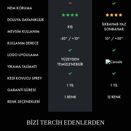
NEM KORUMA
DOLUYA DAYANIKLILIK
İLKBAHAR-YAZ
KIŞ
SONBAHAR
MEVSİM KULLANIM
-30° / +10°
10° / +50°
KULLANIM DERECE
LOGO UYGULAMA
YÜZEYDEN
TEMİZLENEBİLİR
YIKAMA TALİMATI
KEDİ KOVUCU SPREY
1 YIL
1 YIL
GARANTİ SÜRESİ
1 RENK
12 RENK
RENK SEÇENEKLERİ
BİZİ TERCİH EDENLERDEN