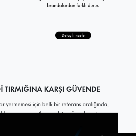
brandalardan farklı durur.
Detaylı İncele
Dİ TIRMIĞINA KARŞI GÜVENDE
r vermemesi için belli bir referans aralığında,
tifikalı kumaş çeşitleri, kedi tırmığına karşı tam
n yapısı ile tırmık darbelerini araç yüzeyine
 kedi kovucu sprey sayesinde canlılara zarar