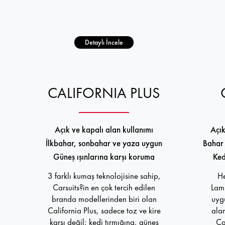
Detaylı İncele
CALIFORNIA PLUS
Açık ve kapalı alan kullanımı
Açık
İlkbahar, sonbahar ve yaza uygun
Bahar 
Güneş ışınlarına karşı koruma
Ked
3 farklı kumaş teknolojisine sahip,
He
Carsuits?in en çok tercih edilen
Lami
branda modellerinden biri olan
uygu
California Plus, sadece toz ve kire
alan
karşı değil; kedi tırmığına, güneş
Ca