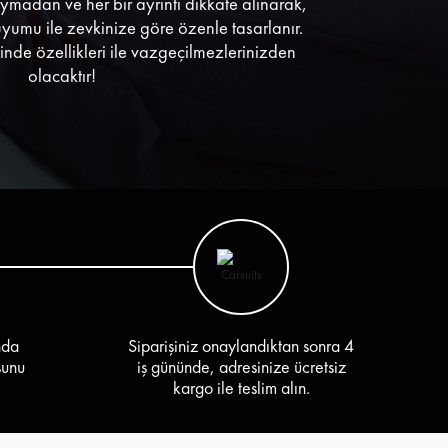
uymadan ve her bir ayrıntı dikkate alınarak,
uyumu ile zevkinize göre özenle tasarlanır.
sinde özellikleri ile vazgeçilmezlerinizden
olacaktır!
nda
Siparişiniz onaylandıktan sonra 4
sunu
iş gününde, adresinize ücretsiz
kargo ile teslim alın.