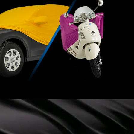
raç brandanızdan uzak durmalarını sağlar.