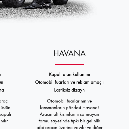
HAVANA
ı
Kapalı alan kullanımı
un
Otomobil fuarları ve reklam amaçlı
ma
Lastiksiz dizayn
 araç
Otomobil fuarlarının ve
üstün
lansmanların gözdesi Havana!
kapalı
Aracın alt kısımlarını sarmayan
ılır.
formu sayesinde tıpkı bir gelinlik
gibi aracın üzerine yayılır ve diğer