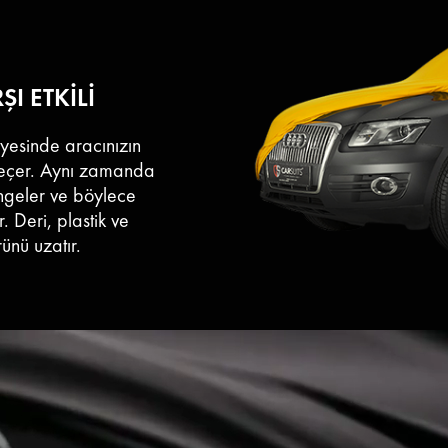
vermeden kedilerin a
I ETKİLİ
ayesinde aracınızın
geçer. Aynı zamanda
engeler ve böylece
. Deri, plastik ve
ünü uzatır.