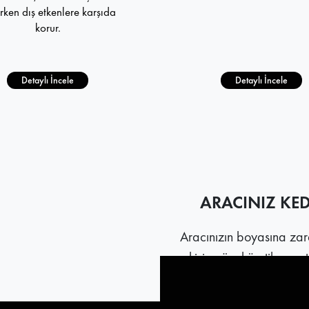
rken dış etkenlere karşıda
korur.
Detaylı İncele
Detaylı İncele
ARACINIZ KE
Aracınızın boyasına zara
kişiye özel üretilen ser
koruma sağlar. Kumaşı
iletmez. Aynı zamanda