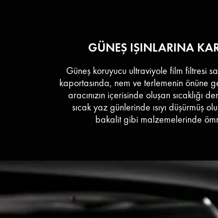
GÜNEŞ IŞINLARINA KARŞ
Güneş koruyucu ultraviyole film filtresi s
kaportasında, nem ve terlemenin önüne 
aracınızın içerisinde oluşan sıcaklığı d
sıcak yaz günlerinde ısıyı düşürmüş olur
bakalit gibi malzemelerinde ömr