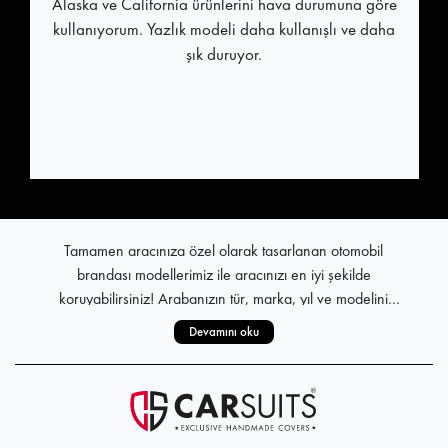
Alaska ve California ürünlerini hava durumuna göre
kullanıyorum. Yazlık modeli daha kullanışlı ve daha
şık duruyor.
Tamamen aracınıza özel olarak tasarlanan otomobil
brandası modellerimiz ile aracınızı en iyi şekilde
koruyabilirsiniz! Arabanızın tür, marka, yıl ve modelini
seçerek, yüksek el işçiliğiyle üretilen araba brandası kumaş
Devamını oku
Stoksuz çalışma prensibi ile tüm pratik araç brandası
kalitesi ile göz doldurur. Yaz sıcaklarından kışın zorlu hava
modelleri, tamamen sizin talepleriniz doğrultusunda üretilir.
koşullarına kadar, yılın her döneminde koruma sağlayan 4
Kumaş araba brandası, aracınızın şekli ile bütünlük sağlar.
mevsim oto branda modelleri ile aracınız her an güvendedir.
Sevkiyat sürecine de son derece önem veren firmamız,
ücretsiz kargo avantajı ile siz değerli kullanıcılarımızı
Zorlu Hava Koşullarında Bile Aracınız Güvende: Alaska