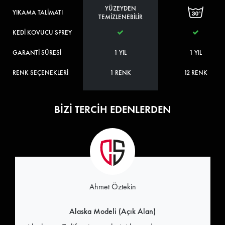
YÜZEYDEN
YIKAMA TALİMATI
TEMİZLENEBİLİR
KEDİ KOVUCU SPREY
GARANTİ SÜRESİ
1 YIL
1 YIL
RENK SEÇENEKLERİ
1 RENK
12 RENK
BİZİ TERCİH EDENLERDEN
Ahmet Öztekin
Alaska Modeli (Açık Alan)