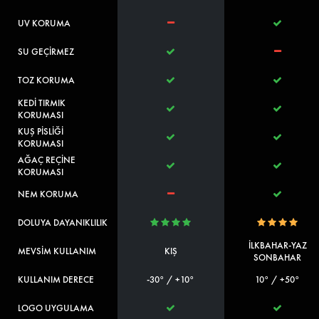
UV KORUMA
SU GEÇİRMEZ
TOZ KORUMA
KEDİ TIRMIK
KORUMASI
KUŞ PİSLİĞİ
KORUMASI
AĞAÇ REÇİNE
KORUMASI
NEM KORUMA
DOLUYA DAYANIKLILIK
İLKBAHAR-YAZ
MEVSİM KULLANIM
KIŞ
SONBAHAR
KULLANIM DERECE
-30° / +10°
10° / +50°
LOGO UYGULAMA