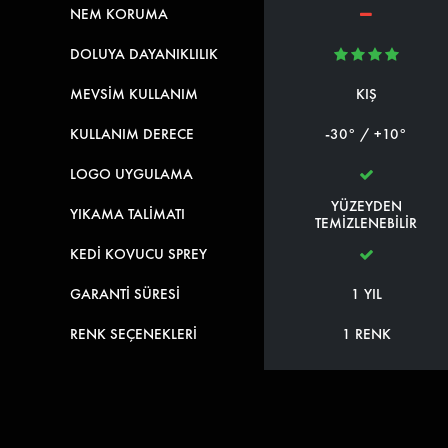
NEM KORUMA
DOLUYA DAYANIKLILIK
MEVSİM KULLANIM
KIŞ
KULLANIM DERECE
-30° / +10°
LOGO UYGULAMA
YÜZEYDEN
YIKAMA TALİMATI
TEMİZLENEBİLİR
KEDİ KOVUCU SPREY
GARANTİ SÜRESİ
1 YIL
RENK SEÇENEKLERİ
1 RENK