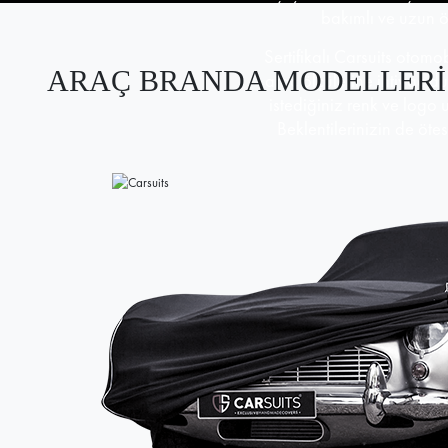
bakımlı ve uzun 
Sertifikalı Carsuits otomo
ARAÇ BRANDA MODELLERİ
araç ölçülerine ihtiyaç d
istediğiniz renk ve logo 
Beklentilerinizin de öte