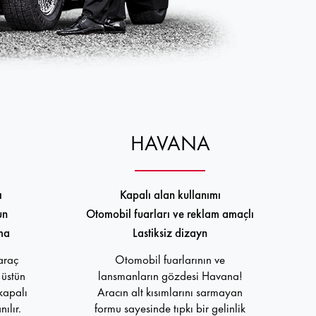
HAVANA
ı
Kapalı alan kullanımı
un
Otomobil fuarları ve reklam amaçlı
ma
Lastiksiz dizayn
 araç
Otomobil fuarlarının ve
üstün
lansmanların gözdesi Havana!
kapalı
Aracın alt kısımlarını sarmayan
ılır.
formu sayesinde tıpkı bir gelinlik