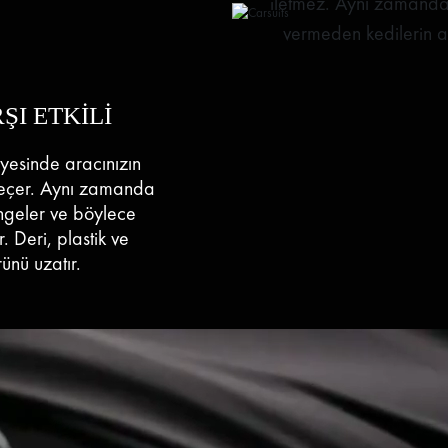
iletmez. Aynı zamanda
vermeden kedilerin a
ŞI ETKİLİ
ayesinde aracınızın
geçer. Aynı zamanda
engeler ve böylece
. Deri, plastik ve
ünü uzatır.