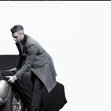
ömürlü olmasına yardımcı oluyoruz.
bil brandaları, tecrübeli ekibimiz tarafından
uymadan ve her bir ayrıntı dikkate alınarak,
uyumu ile zevkinize göre özenle tasarlanır.
sinde özellikleri ile vazgeçilmezlerinizden
olacaktır!