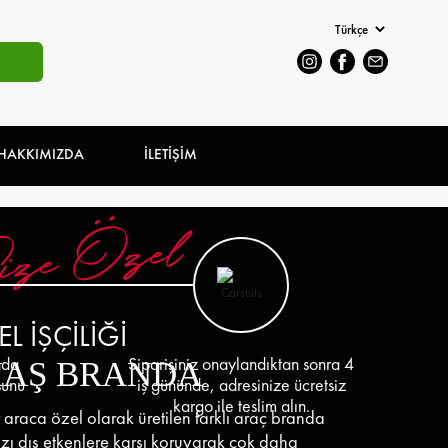
HAKKIMIZDA
İLETİŞİM
EL İŞÇİLİĞİ
nda
Siparişiniz onaylandıktan sonra 4
AŞ BRANDA
sunu
iş gününde, adresinize ücretsiz
kargo ile teslim alın.
 araca özel olarak üretilen farklı araç branda
nızı dış etkenlere karşı koruyarak çok daha