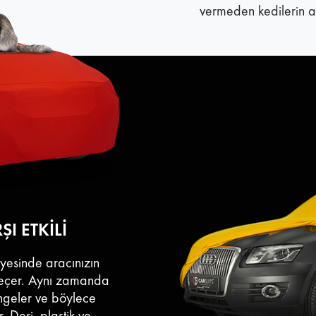
vermeden kedilerin a
I ETKİLİ
ayesinde aracınızın
geçer. Aynı zamanda
engeler ve böylece
. Deri, plastik ve