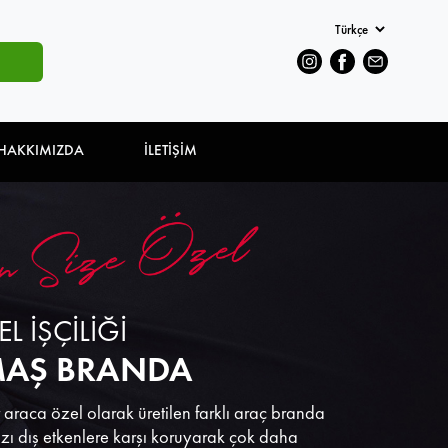
HAKKIMIZDA
İLETİŞİM
EL İŞÇİLİĞİ
AŞ BRANDA
 araca özel olarak üretilen farklı araç branda
nızı dış etkenlere karşı koruyarak çok daha