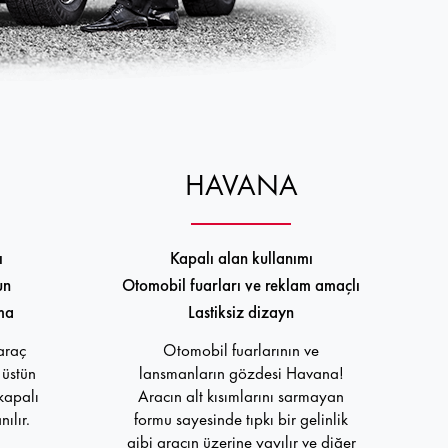
HAVANA
ı
Kapalı alan kullanımı
un
Otomobil fuarları ve reklam amaçlı
ma
Lastiksiz dizayn
 araç
Otomobil fuarlarının ve
üstün
lansmanların gözdesi Havana!
kapalı
Aracın alt kısımlarını sarmayan
ılır.
formu sayesinde tıpkı bir gelinlik
gibi aracın üzerine yayılır ve diğer