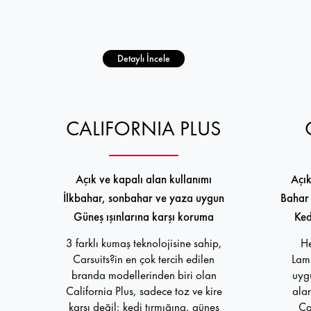
Detaylı İncele
CALIFORNIA PLUS
Açık ve kapalı alan kullanımı
Açık
İlkbahar, sonbahar ve yaza uygun
Bahar 
Güneş ışınlarına karşı koruma
Ked
3 farklı kumaş teknolojisine sahip,
He
Carsuits?in en çok tercih edilen
Lami
branda modellerinden biri olan
uygu
California Plus, sadece toz ve kire
alan
karşı değil; kedi tırmığına, güneş
Ca