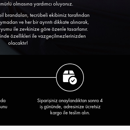
ömürlü olmasına yardımcı oluyoruz.
bil brandaları, tecrübeli ekibimiz tarafından
uymadan ve her bir ayrıntı dikkate alınarak,
uyumu ile zevkinize göre özenle tasarlanır.
sinde özellikleri ile vazgeçilmezlerinizden
olacaktır!
nda
Siparişiniz onaylandıktan sonra 4
sunu
iş gününde, adresinize ücretsiz
kargo ile teslim alın.