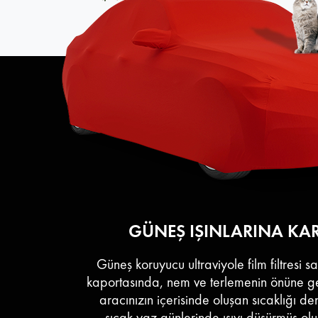
GÜNEŞ IŞINLARINA KARŞ
Güneş koruyucu ultraviyole film filtresi s
kaportasında, nem ve terlemenin önüne 
aracınızın içerisinde oluşan sıcaklığı d
sıcak yaz günlerinde ısıyı düşürmüş olur