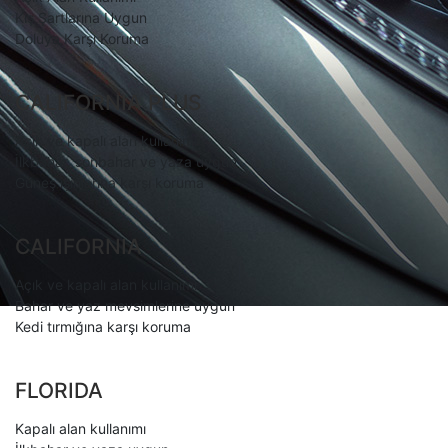
Kış Şartlarına Uygun
Doluya Karşı Koruma
CALIFORNIA PLUS
Açık ve kapalı alan kullanımı
İlkbahar, sonbahar ve yaza uygun
Güneş ışınlarına karşı koruma
CALIFORNIA
Açık ve kapalı alan kullanımı
Bahar ve yaz mevsimlerine uygun
Kedi tırmığına karşı koruma
FLORIDA
Kapalı alan kullanımı