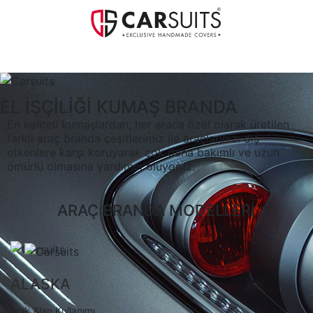
MENU
EL İŞÇİLİĞİ
KUMAŞ BRANDA
En kaliteli kumaşlardan, her araca özel olarak üretilen
farklı araç branda çeşitlerimiz ile araçlarınızı dış
etkenlere karşı koruyarak çok daha bakımlı ve uzun
ömürlü olmasına yardımcı oluyoruz.
ARAÇ BRANDA MODELLERİ
ALASKA
Açık Alan Kullanımı