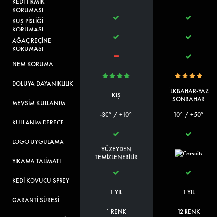
KEDİ TIRMIK
KORUMASI
KUŞ PİSLİĞİ
KORUMASI
AĞAÇ REÇİNE
KORUMASI
NEM KORUMA
DOLUYA DAYANIKLILIK
İLKBAHAR-YAZ
KIŞ
SONBAHAR
MEVSİM KULLANIM
-30° / +10°
10° / +50°
KULLANIM DERECE
LOGO UYGULAMA
YÜZEYDEN
TEMİZLENEBİLİR
YIKAMA TALİMATI
KEDİ KOVUCU SPREY
1 YIL
1 YIL
GARANTİ SÜRESİ
1 RENK
12 RENK