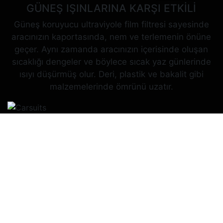
GÜNEŞ IŞINLARINA KARŞI ETKİLİ
Güneş koruyucu ultraviyole film filtresi sayesinde
aracınızın kaportasında, nem ve terlemenin önüne
geçer. Aynı zamanda aracınızın içerisinde oluşan
sıcaklığı dengeler ve böylece sıcak yaz günlerinde
ısıyı düşürmüş olur. Deri, plastik ve bakalit gibi
malzemelerinde ömrünü uzatır.