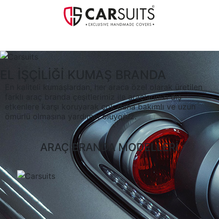
MENU
EL İŞÇİLİĞİ
KUMAŞ BRANDA
En kaliteli kumaşlardan, her araca özel olarak üretilen
farklı araç branda çeşitlerimiz ile araçlarınızı dış
etkenlere karşı koruyarak çok daha bakımlı ve uzun
ömürlü olmasına yardımcı oluyoruz.
ARAÇ BRANDA MODELLERİ