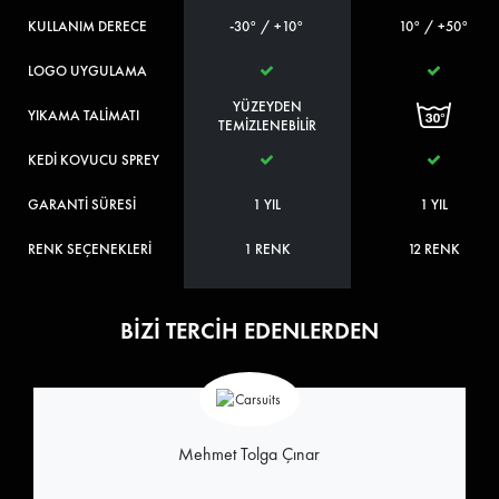
KULLANIM DERECE
-30° / +10°
10° / +50°
LOGO UYGULAMA
YÜZEYDEN
YIKAMA TALİMATI
TEMİZLENEBİLİR
KEDİ KOVUCU SPREY
GARANTİ SÜRESİ
1 YIL
1 YIL
RENK SEÇENEKLERİ
1 RENK
12 RENK
BİZİ TERCİH EDENLERDEN
Mehmet Tolga Çınar