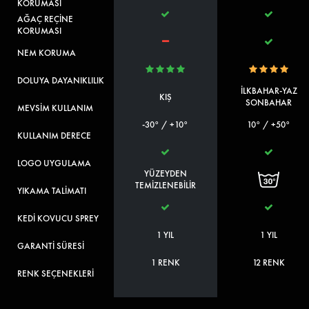
KORUMASI
AĞAÇ REÇİNE
KORUMASI
NEM KORUMA
DOLUYA DAYANIKLILIK
İLKBAHAR-YAZ
KIŞ
SONBAHAR
MEVSİM KULLANIM
-30° / +10°
10° / +50°
KULLANIM DERECE
LOGO UYGULAMA
YÜZEYDEN
TEMİZLENEBİLİR
YIKAMA TALİMATI
KEDİ KOVUCU SPREY
1 YIL
1 YIL
GARANTİ SÜRESİ
1 RENK
12 RENK
RENK SEÇENEKLERİ