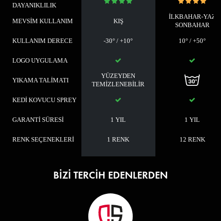
DAYANIKLILIK
İLKBAHAR-YAZ
MEVSİM KULLANIM
KIŞ
SONBAHAR
KULLANIM DERECE
-30° / +10°
10° / +50°
LOGO UYGULAMA
YÜZEYDEN
YIKAMA TALİMATI
TEMİZLENEBİLİR
KEDİ KOVUCU SPREY
GARANTİ SÜRESİ
1 YIL
1 YIL
RENK SEÇENEKLERİ
1 RENK
12 RENK
BİZİ TERCİH EDENLERDEN